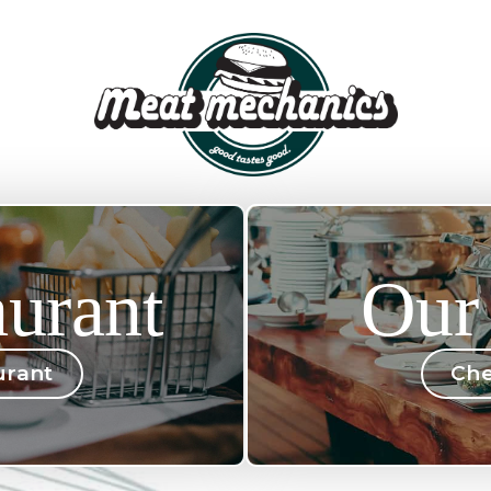
urant
Our
urant
Che